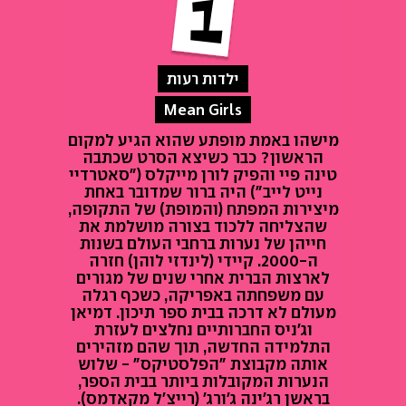
ילדות רעות
Mean Girls
מישהו באמת מופתע שהוא הגיע למקום
הראשון? כבר כשיצא הסרט שכתבה
טינה פיי והפיק לורן מייקלס ("סאטרדיי
נייט לייב") היה ברור שמדובר באחת
מיצירות המפתח (והמופת) של התקופה,
שהצליחה ללכוד בצורה מושלמת את
חייהן של נערות ברחבי העולם בשנות
ה-2000. קיידי (לינדזי לוהן) חזרה
לארצות הברית אחרי שנים של מגורים
עם משפחתה באפריקה, כשכף רגלה
מעולם לא דרכה בבית ספר תיכון. דמיאן
וג'ניס החברותיים נחלצים לעזרת
התלמידה החדשה, תוך שהם מזהירים
אותה מקבוצת "הפלסטיקס" - שלוש
הנערות המקובלות ביותר בבית הספר,
בראשן רג'ינה ג'ורג' (רייצ'ל מקאדמס).