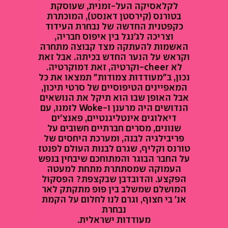
לקלאסיקה העל-זמנית, שעוסקת
בטורנס (קירסטן דאנסט), המוכתרת
כקפטנית החדשה של נבחרת העידוד
וצריכה לג'נגל בין איפוס חבריה,
האשמות להעתקה מצד קבוצה מתחרה
וקראש על הנער החדש בכיתה. אבל זאת
לא cheer-וקרטיה, זאת דמוקרטיה.
נכון, ב"מעודדות צמודות" תמצאו את כל
המאפיינים הטיפוסיים של סרטי תיכון,
אבל האופן שבו הוא תיקל את הנושאים
הנדושים היה מרענן ו-Woke לזמנו, עם
דיאלוגים אינטליגנטיים, פאנצ'ים
שנונים, מסרים חברתיים חשובים על
פריבילגיה לבנה, ומערכת היחסים של
טורנס וקליף, שגרם לבנות העולם לפנטז
על החבר הבוגר והמתוחכם שיבחין בנפש
העמוקה שמסתתרת מתחת למעטה
הפקצע. והדובדבן שבקצפת? הפסקול
המושלם שמשלב בין פופ מתקתק לאר
אנ' בי חצוף, וגרם לנו לחלום על הקמת
נבחרת
מעודדות ישראלית.