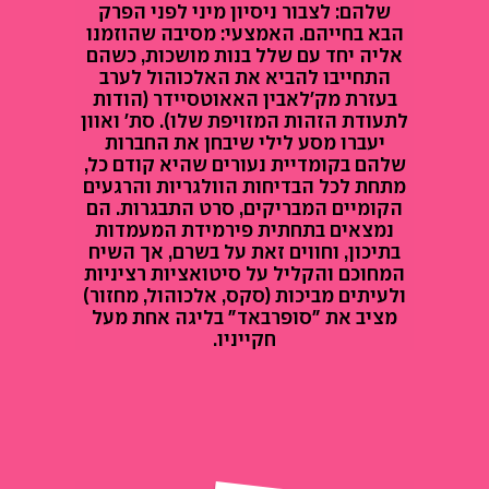
שלהם: לצבור ניסיון מיני לפני הפרק
הבא בחייהם. האמצעי: מסיבה שהוזמנו
אליה יחד עם שלל בנות מושכות, כשהם
התחייבו להביא את האלכוהול לערב
בעזרת מק'לאבין האאוטסיידר (הודות
לתעודת הזהות המזויפת שלו). סת' ואוון
יעברו מסע לילי שיבחן את החברות
שלהם בקומדיית נעורים שהיא קודם כל,
מתחת לכל הבדיחות הוולגריות והרגעים
הקומיים המבריקים, סרט התבגרות. הם
נמצאים בתחתית פירמידת המעמדות
בתיכון, וחווים זאת על בשרם, אך השיח
המחוכם והקליל על סיטואציות רציניות
ולעיתים מביכות (סקס, אלכוהול, מחזור)
מציב את "סופרבאד" בליגה אחת מעל
חקייניו.