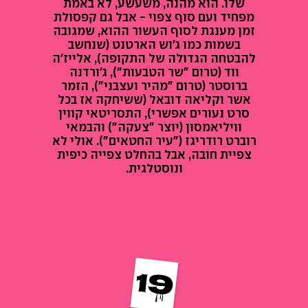
שלו. הוא מהנה, משעשע, לא באמת
מפחיד ועם סוף צפוי - אבל גם קפסולת
זמן מענגת לסוף העשור ההוא, שמגובה
בשמות כמו ג'וש הארטנט (שנחשב
להבטחה הגדולה של התקופה), אלייז'ה
ווד (טרום "שר הטבעות"), ג'ורדנה
ברוסטר (טרום "מהיר ועצבני"), הזמר
אשר וקליאה דובאל (ששיחקה אז בכל
סרט נעורים אפשרי), התסריטאי קווין
וויליאמסון (יוצר "צעקה") והבמאי
רוברט רודריגז ("עיר החטאים"). אולי לא
צפיית חובה, אבל בהחלט צפייה כיפית
ונוסטלגית.