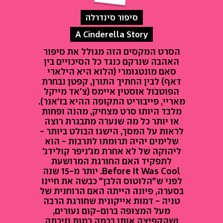
סיפור סינדרלה
A Cinderella Story
הסרט המקסים הזה מגולל את סיפור
האהבה שנרקם כנגד כל הסיכויים בין
סאם מונטגומרי (הלוא היא הילארי
דאף) לבין החתיך התורן, קפטן נבחרת
הפוטבול אוסטין איימס (צ'אד מייקל
מאריי, פייבוריט התקופה ההיא בז'אנר).
מלבד היותו סרט מצחיק, מהנה ופחות
או יותר כל מה שנערה מתבגרת רוצה
לראות על המסך, הישגו הבולט ביותר -
שלימים יהיה תרומתו לתרבות - הוא
ליהוקה של לא אחרת מג'ניפר קולידג'
לתפקיד האם החורגת המרושעת
Before It Was Cool. יותר מ-15 שנה
לפני ש"הלוטוס הלבן" כבשה את חיינו
בסערה, פיונה הייתה האם הרוחנית של
טניה - דמות אייקונית שחורגת הרבה
מעל המצופה ברום-קום נעורים,
ושהקפיצה אותו בכמה רמות וזיכתה