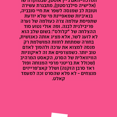
המלכה-האם ג'יין אוסטן, שבמוקדה שר
(אלישיה סילברסטון), מתבגרת עשירה
וטובת לב שמנסה לשפר את חיי סובביה,
בנאיביות שמאפיינת מי שלא יודעת
שתפיסת עולמה צרה כעולמה של נערה
פריבילגית לבנה. ופה אולי נטוע סוד
ההצלחה של "קלולס": בשום שלב הוא
לא לועג לשר, אלא מציג אותה כאנושית,
בחורה שמתחת לחזות המושלמת רק
מנסה למצוא את ערכה ולהפוך לאדם
טוב יותר. כשמצרפים את זה לאיקוניות
הוויזואלית של הסרט, הקאסט המרהיב
(שכולל את בריטני מרפי המנוחה ופול
ראד סרבן הזקנה) ושלל קאצ'פרייזים
מנצחים - לא פלא שהסרט זכה למעמד
קאלט.