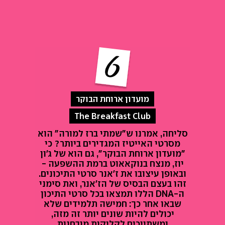
מועדון ארוחת הבוקר
The Breakfast Club
סליחה, אמרנו ש"שמתי ברז למורה" הוא
מסרטי האייטיז המגדירים ביותר? כי
"מועדון ארוחת הבוקר", גם הוא של ג'ון
יוז, מנצח בנוקאאוט ברמת ההשפעה -
ובאופן עיצובו את ז'אנר סרטי התיכונים.
זהו בעצם הבסיס של הז'אנר, ואת סימני
ה-DNA הללו תמצאו בכל סרטי התיכון
שבאו אחר כך: חמישה תלמידים שלא
יכולים להיות שונים יותר זה מזה,
ומשתייכים לקליקות מובחנות