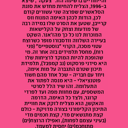
והייחודיים ברשימה הזו. "צעקה", שיצא
ב-1996, הצליח להחיות מחדש את סוגת
הסלאשרים שפרצה שני עשורים קודם
לכן, הודות לכהן האימה המנוח ווס
קרייבן, שטען את הסרט שלו במידה רבה
של מודעות וצחק על הקלישאות
המוכרות לנו כל כך מהז'אנר. השקט
בעיירה השלווה וודסבורו מופר כשרוצח
עטוי מסכה, הקרוי "גוסטפייס" (פני
רוח), מחסל תלמידים בזה אחר זה. מי
שהופכת להיות המוקד לרציחות שלו
היא סידני פרסקוט (נב קמפבל), תלמידת
תיכון שטרם התגברה על מות אימה,
ויחד עם חבריה - שכל אחד מהם חשוד
פוטנציאלי - היא מנסה לפתור את
התעלומה. זהו שיר הלל לסרטי
המשספים, עם מחוות מפה ועד לפרדי
קרוגר, ולצד כל האימה, הדרמה
והאקשן, הוא מצליח לזקק את חוויית
התיכון הקליפורני בצורה מדויקת - כולם
קצת מתנשאים מדי, קצת חכמים מדי
(בעיני עצמם לפחות), ואפילו הרוצח(ים)
מתוחכמ(ים) יחסית למעמד.