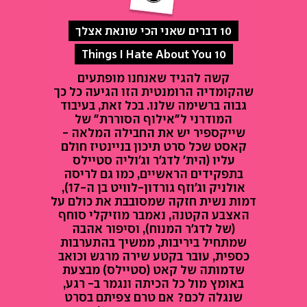
10 דברים שאני הכי שונאת אצלך
10 Things I Hate About You
קשה להגיד שאנחנו מופתעים
שהקומדיה הרומנטית הזו הגיעה כל כך
גבוה ברשימה שלנו. בכל זאת, בעיבוד
המודרני ל"אילוף הסוררת" של
שייקספיר יש את החבילה המלאה -
קאסט שכל סרט תיכון בניינטיז חולם
עליו (הית' לדג'ר וג'וליה סטיילס
בתפקידים הראשיים, כמו גם לריסה
אולניק וג'וזף גורדון-לוויט בן ה-17),
דמות נשית חזקה שמסובבת את כולם על
האצבע הקטנה, נאמבר מוזיקלי סוחף
(של לדג'ר המנוח), וסיפור אהבה
שמתחיל ביריבות, ממשיך בהתערבות
כספית, עובר בקטע שירה מרגש וכואב
שדמותה של קאט (סטיילס) מבצעת
באומץ מול כל הכיתה ונגמר ב- רגע,
שנגלה לכם? אם טרם צפיתם בסרט