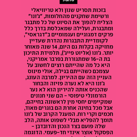
בזכות תסריט שנון ולא טריוויאלי
ורשימת שחקנים מהחלומות, "ג'ונו"
הצליח להפוך את הסיוט של כל מתבגר
ומתבגרת, ועלילה שמאכלסת בדרך כלל
פרקים דמגוגיים ועגמומיים ב"דגראסי",
לקומדיית התבגרות נהדרת שעדיין
מחזיקה בקלות גם היום, 14 שנה מאוחר
יותר. ג'ונו (אליוט פייג'), תלמידת התיכון
בת ה-16 שמתגוררת בפרבר אמריקני,
היא כל מה שהייתם רוצים לחשוב על
עצמכם כשהייתם בגילה, אולי מינוס
העניין הזה עם ההיריון. למרבה העונג,
ג'ונו היא לא נערה פזיזה והבחור
שהכניס אותה להיריון הוא לא נער
הורמונלי טיפוסי - הם שני חנונים
שמקיימים יחסי מין לראשונה בחייהם,
אבל מכל בחינה אחרת הם בוגרים מאוד,
חכמים וקרי רוח. המעגל הקרוב של ג'ונו
תומך להפליא מבלי לשפוט אותה, הלב
שלה פועם בצד הנכון והדובדבן -
הפסקול אוצר אינדי חד-פעמי. הדוגמה