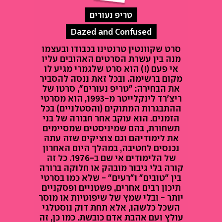
טריפ נעורים
Dazed and Confused
סרט שקוונטין טרנטינו בכבודו ובעצמו
מנה בין עשרת הסרטים האהובים עליו
אי פעם (!) הוא סרט שלגמרי מגיע לו
מקום ברשימה. ובכל זאת ננסה להסביר
את הבחירה: "טריפ נעורים", סרטו של
ריצ'רד לינקלייטר מ-1993, הוא מסרטי
ההתבגרות המתוקים (והסטלניים) בכל
הזמנים. הוא עוקב אחר חבורה של בני
תשחורת, בהם שמיניסטים שמסיימים
את לימודיהם וגם צוציקים שזה עתה
נכנסים לחטיבה, במהלך היום האחרון
של הלימודים אי שם ב-1976. כל זה
קורה בלי גיבור מובהק או חלוקה ברורה
בין "טובים" ו"רעים" - שלא כמו בסרטי
תיכון רבים אחרים, פשטניים ופסקניים
יותר - ובלי שמץ של שיפוטיות או מוסר
השכל כלשהו, אלא תחת דוק נוסטלגי
עולץ ועם אהבת אדם כובשת. כמו כן, זה