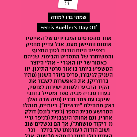
שמתי ברז למורה
Ferris Bueller's Day Off
אחד מהסרטים המגדירים של האייטיז
אומנם התיישן מעט, אבל עדיין מחזיק
בצפייה היום הודות לטון החצוף
והמשוחרר של התסריט והבימוי, שניהם
כאמור של יוז האגדי - אולי היוצר
המשפיע ביותר בז'אנר סרטי התיכון. יוז
העניק לגיבורו, פריס ביולר השנון (מתיו
ברודריק), את האפשרות לשבור את
הקיר הרביעי ולפנות ישירות לצופיו,
בעודו מבריז מבית ספר ומטייל ברחבי
שיקגו עם צמד חבריו (מיה שרה ואלן
ראק מתהילת "יורשים"). בינתיים, מנהלו
המרושע מבית הספר (ג'פרי ג'ונס) דולק
אחריו, וגם אחותו העצבנית (ג'ניפר גריי
מ"ריקוד מושחת"), אך הם נכשלים שוב
ושוב הודות לעורמתו של ביולר - וכל
העניין כולו חינני גם מקץ 38 שנה. אבל