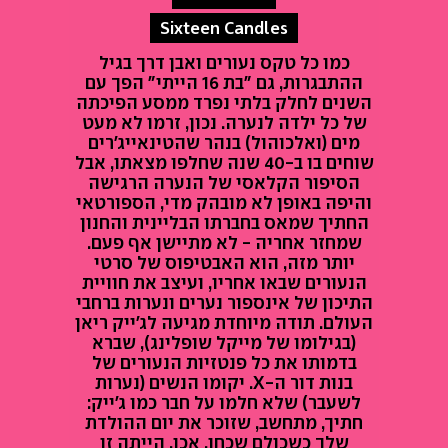
Sixteen Candles
כמו כל טקס נעורים ואבן דרך בגיל
ההתבגרות, גם "בת 16 הייתי" הפך עם
השנים לחלק בלתי נפרד ממסע הפיכתה
של כל ילדה לנערה. נכון, זרמו לא מעט
מים (ואלכוהול) בנהר שהטינאייג'רים
שוחים בו ב-40 שנה שחלפו מצאתו, אבל
הסיפור הקלאסי של הנערה הרגישה
והיפה באופן לא מובהק מדי, הספורטאי
החתיך שמאס בחברתו הבליינית והחנון
שמחזר אחריה - לא מתיישן אף פעם.
יותר מזה, הוא האבטיפוס של סרטי
הנעורים שבאו אחריו, ועיצב את חוויית
התיכון של אינספור נערים ונערות ברחבי
העולם. תודה מיוחדת מגיעה לג'ייק ריאן
(בגילומו של מייקל שופלינג), שברא
בדמותו את כל פנטזיות הנעורים של
בנות דור ה-X. יקומו הנשים (נערות
לשעבר) שלא חלמו על חבר כמו ג'ייק:
חתיך, מתחשב, שזוכר את יום ההולדת
שלך כשכולם שכחו. אכן, הייתה זו