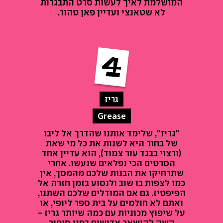
המושלמת לאיך לעשות סרט התבגרות
לא שטאנצי ועדיין פאן טהור.
גריז
Grease
"גריז", שלימד אותנו שהדרך אל ליבו
של בחור היא לשנות את כל מי שאת
(ורצוי בבגד עור צמוד), הוא עדיין אחד
הסרטים הכי נפלאים שנעשו. אחרי
שתרחיקו את הבנות שלכם מהמסך, אין
כמו לצפות בו שוב ולנסוע בזמן חזרה אל
הפיפטיז. גם אם המודלים שלכם השתנו,
ואתם לא חולמים על בית ספר ליופי, או
על שיפוץ מכוניות עם כמה שיותר גריז -
קשה להישאר אדישים בפני סיפור