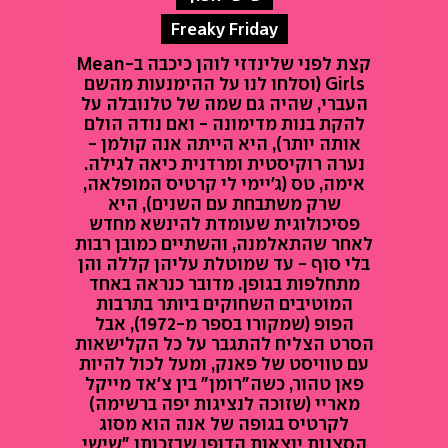
Freaky Friday
קצת לפני שלינדזי לוהן כיכבה ב-Mean
Girls (וסלחו לנו על ההימנעות מהשם
העברי, שהיה גם שמה של טלנובלה על
להקת בנות מדימונה - ואם נודה הולם
אותה יותר), היא הייתה אנה קולמן -
נערה רוקיסטית ומרדנית כיאה לגילה.
אימה, טס (ג'יימי לי קרטיס המופלאה,
שרק משתבחת עם השנים), היא
פסיכולוגית שעומדת להינשא מחדש
לאחר שהתאלמנה, והשתיים כמובן רבות
בלי סוף - עד שמוטלת עליהן קללה והן
מתחלפות בגופן. מדובר כנראה באחד
המוטיבים השחוקים ביותר בתרבות
הפופ (שמקורו בספר מ-1972), אבל
הסרט הצליח להתגבר על כל הקלישאות
עם טוויסט של פאנק, ומעל לכול להיות
פאן טהור, כשה"רומן" בין צ'אד מייקל
מאריי (שזוכה לנציגות יפה ברשימה)
לקרטיס בגופה של אנה הוא מסוג
הסצנות יוצאות הדופן שבזכותן "שישי