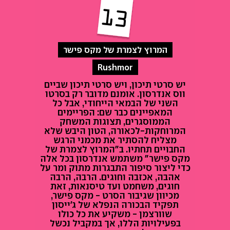
המרוץ לצמרת של מקס פישר
Rushmor
יש סרטי תיכון, ויש סרטי תיכון שביים
ווס אנדרסון. אומנם מדובר רק בסרטו
השני של הבמאי הייחודי, אבל כל
המאפיינים כבר שם: הפריימים
הממוסגרים, תצוגות המשחק
המרוחקות-לכאורה, הטון היבש שלא
מצליח להסתיר את מכמני הרגש
החבויים תחתיו. ב"המרוץ לצמרת של
מקס פישר" משתמש אנדרסון בכל אלה
כדי ליצור סיפור התבגרות מתוק ומר על
אהבה, אכזבה וחוגים. הרבה, הרבה
חוגים, משחמט ועד טיסנאות, זאת
מכיוון שגיבור הסרט - מקס פישר,
תפקיד הבכורה הנפלא של ג'ייסון
שוורצמן - משקיע את כל כולו
בפעילויות הללו, אך במקביל נכשל