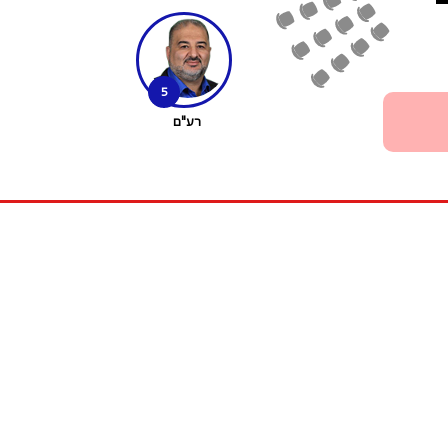
5
רע"ם