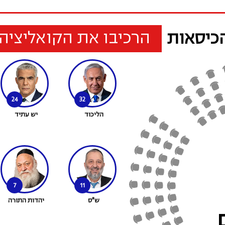
הרכיבו את הקואליציה
כיסאות
24
32
הליכוד
יש עתיד
7
11
ש"ס
יהדות התורה