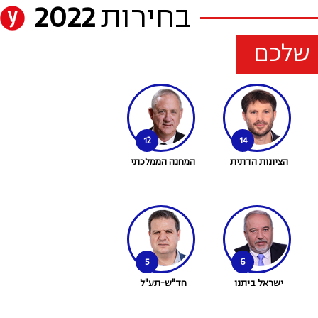
בחירות
2022
 שלכם
12
14
הציונות הדתית
המחנה הממלכתי
5
6
ישראל ביתנו
חד"ש-תע"ל