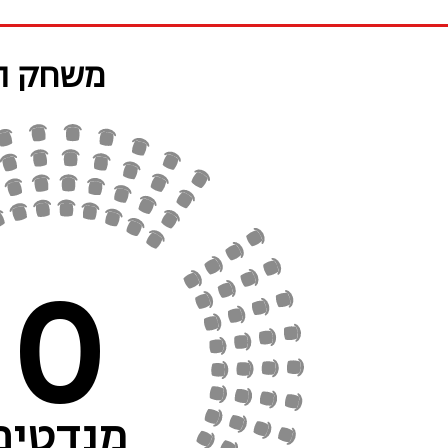
משחק ה
0
מנדטים