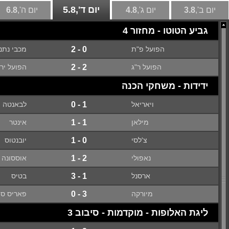
יום ד',
5.8
יום ב',
3.8
יום ג',
4.8
יום ה',
6.8
גביע הטוטו - מחזור 4
הפועל פ"ת
0 - 2
מכבי נתנ
הפועל ר"ג
2 - 2
הפועל יר
ידידות - משחקי הכנה
ויאריאל
1 - 0
לבאנטה
מילאן
1 - 1
אינטר
צ'לסי
0 - 1
יובנטוס
נאפולי
2 - 1
אוססונה
ארסנל
1 - 3
בטיס
מיורקה
3 - 0
פאריס סן-
ליגת האלופות - מוקדמות - סיבוב 3