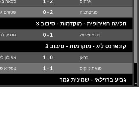
ארהוס
2 - 1
סבאח בא
פנרבחצ'ה
2 - 0
שטורם גר
הליגה האירופית - מוקדמות - סיבוב 3
פרנצווארוש
1 - 0
גורניק ז'ב
קונפרנס ליג - מוקדמות - סיבוב 3
בראן
0 - 1
אפולון לי
פנאתינייקוס
1 - 1
צסק"א סופיה
גביע ברזילאי - שמינית גמר
ג'ובנטוד
0 - 1
אתלטיקו מ
רמו
0 - 1
סאנטוס